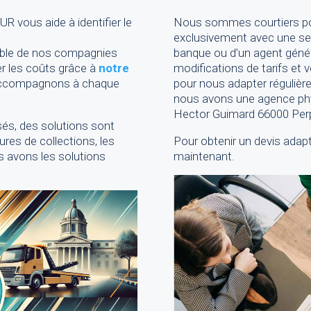
vous aide à identifier le
Nous sommes courtiers pou
exclusivement avec une seu
mble de nos compagnies
banque ou d’un agent géné
r les coûts
grâce à
notre
modifications de tarifs et 
ccompagnons à chaque
pour nous adapter régulièr
nous avons une agence phys
Hector Guimard 66000 Per
és, des solutions sont
ures de collections, les
Pour obtenir un devis adap
s avons les solutions
maintenant.