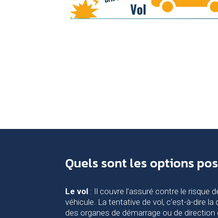
Quels sont les options po
Le vol
: Il couvre l’assuré contre le risque 
véhicule. La tentative de vol, c’est-à-dire l
des organes de démarrage ou de direction 