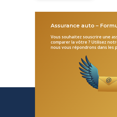
Assurance auto – Formu
Vous souhaitez souscrire une a
comparer la vôtre ? Utilisez not
nous vous répondrons dans les pl