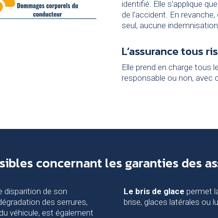
identifié. Elle s’applique 
de l’accident. En revanche, 
seul, aucune indemnisation
L’assurance tous ri
Elle prend en charge tous l
responsable ou non, avec ou
ssibles concernant les garanties des a
de disparition de son
Le bris de glace
permet la
a dégradation des serrures,
brise, glaces latérales ou l
du véhicule, est également