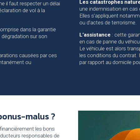
Les catastrophes naturel
 il faut respecter un délai
une indemnisation en cas 
claration de vol à la
Elles s’appliquent notamm
ou d’actes de terrorisme.
comprise dans la garantie
L’assistance
: cette gara
e dégradation sur son
en cas de panne du véhicul
Le véhicule est alors trans
arations causées par ces
les conditions du contrat. 
ontanément ou
par rapport au domicile pou
 bonus-malus ?
inancièrement les bons
conducteurs responsables de