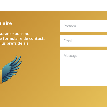
laire
ssurance auto ou
re formulaire de contact,
us brefs délais.