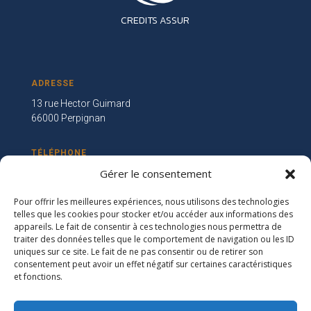
CREDITS ASSUR
ADRESSE
13 rue Hector Guimard
66000 Perpignan
TÉLÉPHONE
Gérer le consentement
04 23 36 14 97
Pour offrir les meilleures expériences, nous utilisons des technologies
EMAIL
telles que les cookies pour stocker et/ou accéder aux informations des
appareils. Le fait de consentir à ces technologies nous permettra de
contact@credits-assur.fr
traiter des données telles que le comportement de navigation ou les ID
uniques sur ce site. Le fait de ne pas consentir ou de retirer son
consentement peut avoir un effet négatif sur certaines caractéristiques
Mentions légales
et fonctions.
Politique de confidentialité
Réclamations