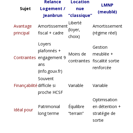
Relance
Location
LMNP
Sujet
Logement /
nue
(meublé)
Jeanbrun
“classique”
Liberté
Avantage
Amortissement
Amortissement
(loyer,
principal
fiscal + cadre
(régime réel)
choix)
Loyers
Gestion
plafonnés +
Moins de
meublée +
Contraintes
engagement 9
contraintes
fiscalité sortie
ans
renforcée
(
info.gouv.fr
)
Souvent
Finançabilité
difficile si
Variable
Variable
proche HCSF
Optimisation
Patrimonial
Équilibre
en détention +
Idéal pour
long terme
“terrain”
stratégie de
sortie