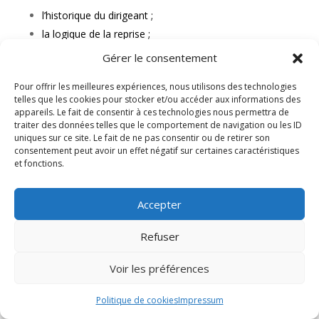
l’historique du dirigeant ;
la logique de la reprise ;
l’activité des sociétés concernées ;
Gérer le consentement
les synergies attendues ;
Pour offrir les meilleures expériences, nous utilisons des technologies
la structuration juridique ;
telles que les cookies pour stocker et/ou accéder aux informations des
la capacité de remboursement ;
appareils. Le fait de consentir à ces technologies nous permettra de
traiter des données telles que le comportement de navigation ou les ID
les garanties proposées ;
uniques sur ce site. Le fait de ne pas consentir ou de retirer son
le rôle des conseils ;
consentement peut avoir un effet négatif sur certaines caractéristiques
la trajectoire future du groupe.
et fonctions.
C’est ce travail de mise en forme qui permet de
Accepter
transformer un projet complexe en lecture claire.
Refuser
Chez CREDITS ASSUR, nous intervenons précisément
sur ce point. Nous ne transmettons pas simplement
Voir les préférences
des documents. Nous aidons à construire un récit
bancaire cohérent.
Politique de cookies
Impressum