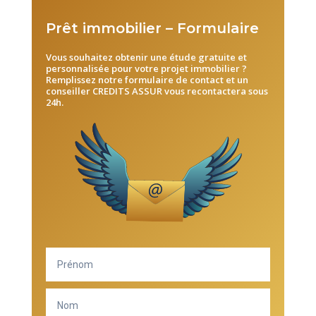
Prêt immobilier – Formulaire
Vous souhaitez obtenir une étude gratuite et
personnalisée pour votre projet immobilier ?
Remplissez notre formulaire de contact
et un
conseiller CREDITS ASSUR vous recontactera sous
24h.