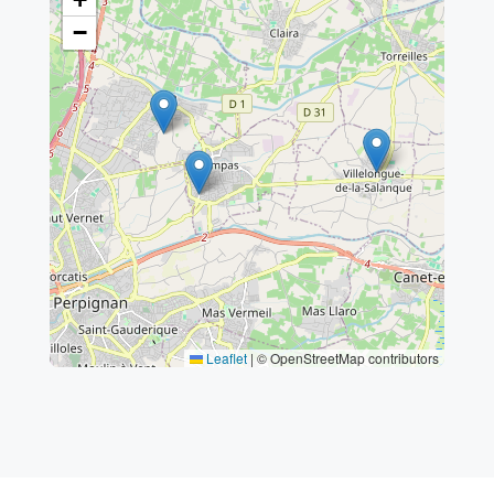
−
Leaflet
|
© OpenStreetMap contributors